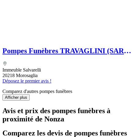
Pompes Funèbres TRAVAGLINI (SARL)
Folelli Centre Corse Etablissement
secondaire Pompes funèbres Impériales
Immeuble Salvarelli
Grégoire TRAVAGLINI
20218 Morosaglia
Déposez le premier avis !
Comparez d'autres pompes funèbres
Afficher plus
Avis et prix des
pompes funèbres
à
proximité de Nonza
Comparez les devis de pompes funèbres