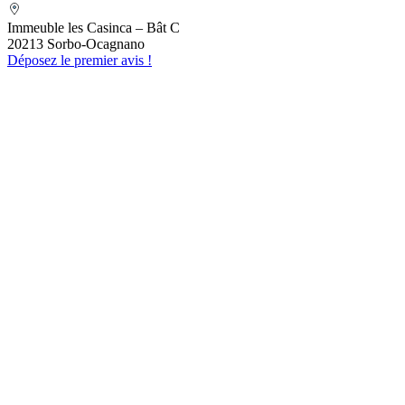
MEFETTAR Assia
Immeuble les Casinca – Bât C
20213 Sorbo-Ocagnano
Déposez le premier avis !