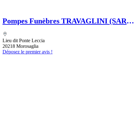
Pompes Funèbres TRAVAGLINI (SARL)
Folelli Centre Corse Etablissement
secondaire Grégoire TRAVAGLINI
Lieu dit Ponte Leccia
20218 Morosaglia
Déposez le premier avis !