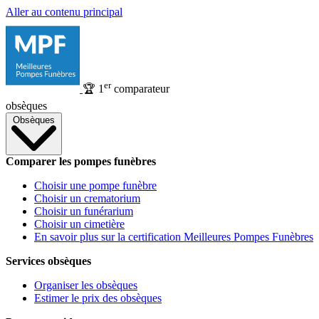
Aller au contenu principal
er
🏆
1
comparateur
obsèques
Obsèques
Comparer les pompes funèbres
Choisir une pompe funèbre
Choisir un crematorium
Choisir un funérarium
Choisir un cimetière
En savoir plus sur la certification Meilleures Pompes Funèbres
Services obsèques
Organiser les obsèques
Estimer le prix des obsèques