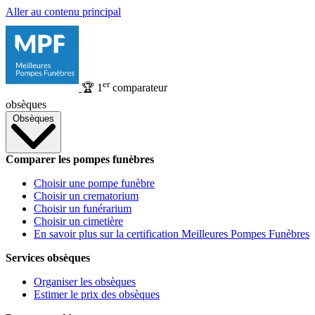
Aller au contenu principal
er
🏆
1
comparateur
obsèques
Obsèques
Comparer les pompes funèbres
Choisir une pompe funèbre
Choisir un crematorium
Choisir un funérarium
Choisir un cimetière
En savoir plus sur la certification Meilleures Pompes Funèbres
Services obsèques
Organiser les obsèques
Estimer le prix des obsèques