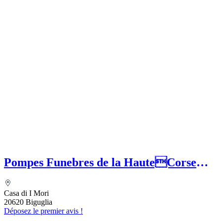
Pompes Funebres de la HauteCorse
(SASU) MEFETTAR Assia
Casa di I Mori
20620 Biguglia
Déposez le premier avis !