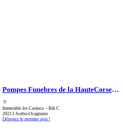
Pompes Funebres de la HauteCorse
(SASU) Etablissement secondaire
MEFETTAR Assia
Immeuble les Casinca – Bât C
20213 Sorbo-Ocagnano
Déposez le premier avis !