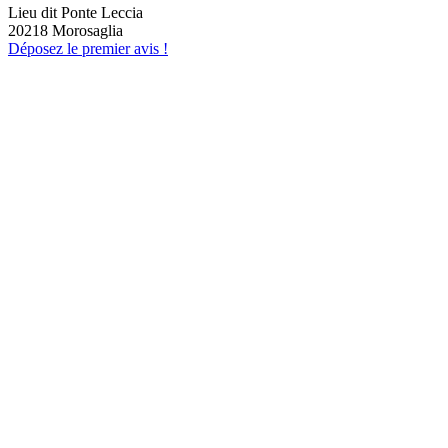
secondaire Grégoire TRAVAGLINI
Lieu dit Ponte Leccia
20218 Morosaglia
Déposez le premier avis !