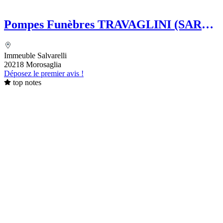
Pompes Funèbres TRAVAGLINI (SARL)
Folelli Centre Corse Etablissement
secondaire Pompes funèbres Impériales
Immeuble Salvarelli
Grégoire TRAVAGLINI
20218 Morosaglia
Déposez le premier avis !
top notes