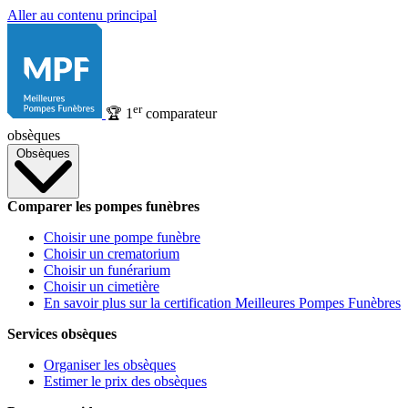
Aller au contenu principal
er
🏆
1
comparateur
obsèques
Obsèques
Comparer les pompes funèbres
Choisir une pompe funèbre
Choisir un crematorium
Choisir un funérarium
Choisir un cimetière
En savoir plus sur la certification Meilleures Pompes Funèbres
Services obsèques
Organiser les obsèques
Estimer le prix des obsèques