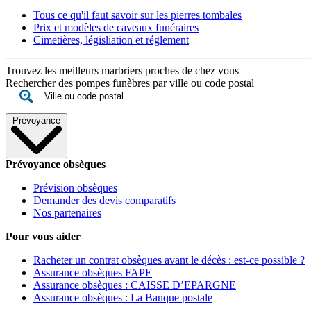
Tous ce qu'il faut savoir sur les pierres tombales
Prix et modèles de caveaux funéraires
Cimetières, législiation et réglement
Trouvez les meilleurs marbriers proches de chez vous
Rechercher des pompes funèbres par ville ou code postal
Prévoyance
Prévoyance obsèques
Prévision obsèques
Demander des devis comparatifs
Nos partenaires
Pour vous aider
Racheter un contrat obsèques avant le décès : est-ce possible ?
Assurance obsèques FAPE
Assurance obsèques : CAISSE D’EPARGNE
Assurance obsèques : La Banque postale