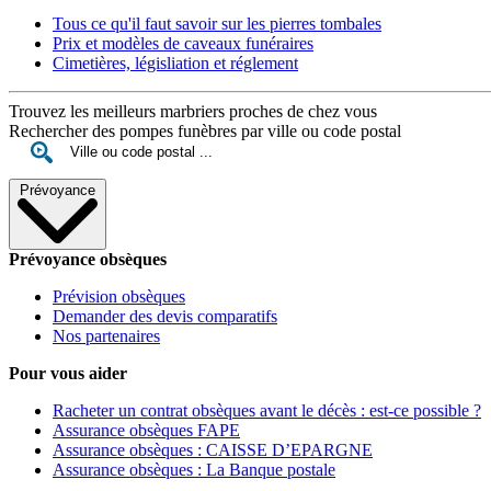
Tous ce qu'il faut savoir sur les pierres tombales
Prix et modèles de caveaux funéraires
Cimetières, législiation et réglement
Trouvez les meilleurs marbriers proches de chez vous
Rechercher des pompes funèbres par ville ou code postal
Prévoyance
Prévoyance obsèques
Prévision obsèques
Demander des devis comparatifs
Nos partenaires
Pour vous aider
Racheter un contrat obsèques avant le décès : est-ce possible ?
Assurance obsèques FAPE
Assurance obsèques : CAISSE D’EPARGNE
Assurance obsèques : La Banque postale