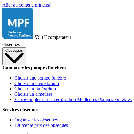
Aller au contenu principal
er
🏆
1
comparateur
obsèques
Obsèques
Comparer les pompes funèbres
Choisir une pompe funèbre
Choisir un crematorium
Choisir un funérarium
Choisir un cimetière
En savoir plus sur la certification Meilleures Pompes Funèbres
Services obsèques
Organiser les obsèques
Estimer le prix des obsèques