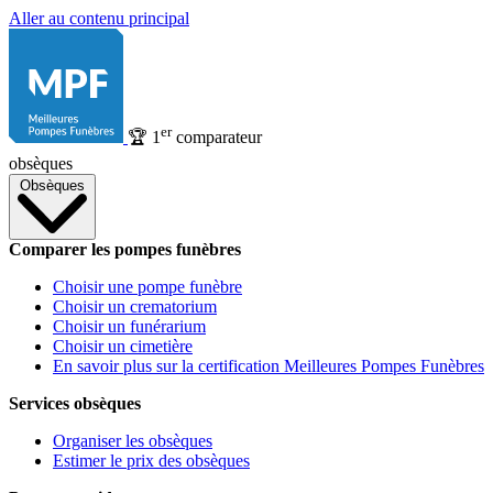
Aller au contenu principal
er
🏆
1
comparateur
obsèques
Obsèques
Comparer les pompes funèbres
Choisir une pompe funèbre
Choisir un crematorium
Choisir un funérarium
Choisir un cimetière
En savoir plus sur la certification Meilleures Pompes Funèbres
Services obsèques
Organiser les obsèques
Estimer le prix des obsèques