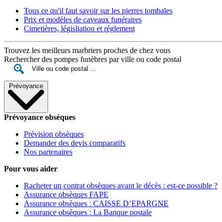
Tous ce qu'il faut savoir sur les pierres tombales
Prix et modèles de caveaux funéraires
Cimetières, législiation et réglement
Trouvez les meilleurs marbriers proches de chez vous
Rechercher des pompes funèbres par ville ou code postal
Prévoyance
Prévoyance obsèques
Prévision obsèques
Demander des devis comparatifs
Nos partenaires
Pour vous aider
Racheter un contrat obsèques avant le décès : est-ce possible ?
Assurance obsèques FAPE
Assurance obsèques : CAISSE D’EPARGNE
Assurance obsèques : La Banque postale