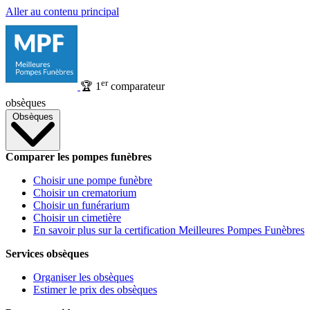
Aller au contenu principal
er
🏆
1
comparateur
obsèques
Obsèques
Comparer les pompes funèbres
Choisir une pompe funèbre
Choisir un crematorium
Choisir un funérarium
Choisir un cimetière
En savoir plus sur la certification Meilleures Pompes Funèbres
Services obsèques
Organiser les obsèques
Estimer le prix des obsèques