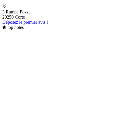
Folelli Centre Corse Etablissement
secondaire Grégoire TRAVAGLINI
3 Rampe Pozza
20250 Corte
Déposez le premier avis !
top notes