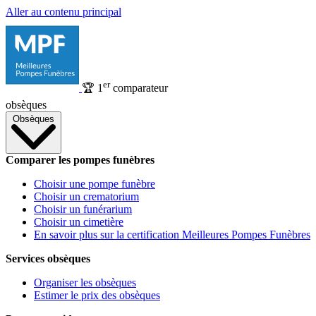
Aller au contenu principal
er
🏆
1
comparateur
obsèques
Obsèques
Comparer les pompes funèbres
Choisir une pompe funèbre
Choisir un crematorium
Choisir un funérarium
Choisir un cimetière
En savoir plus sur la certification Meilleures Pompes Funèbres
Services obsèques
Organiser les obsèques
Estimer le prix des obsèques