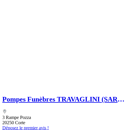
Pompes Funèbres TRAVAGLINI (SARL)
Folelli Centre Corse Etablissement
secondaire Grégoire TRAVAGLINI
3 Rampe Pozza
20250 Corte
Déposez le premier avis !