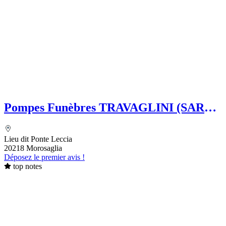
Pompes Funèbres TRAVAGLINI (SARL)
Folelli Centre Corse Etablissement
secondaire Grégoire TRAVAGLINI
Lieu dit Ponte Leccia
20218 Morosaglia
Déposez le premier avis !
top notes