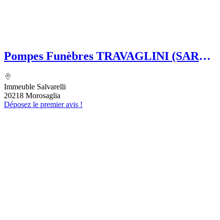
Pompes Funèbres TRAVAGLINI (SARL)
Folelli Centre Corse Etablissement
secondaire Pompes funèbres Impériales
Immeuble Salvarelli
Grégoire TRAVAGLINI
20218 Morosaglia
Déposez le premier avis !