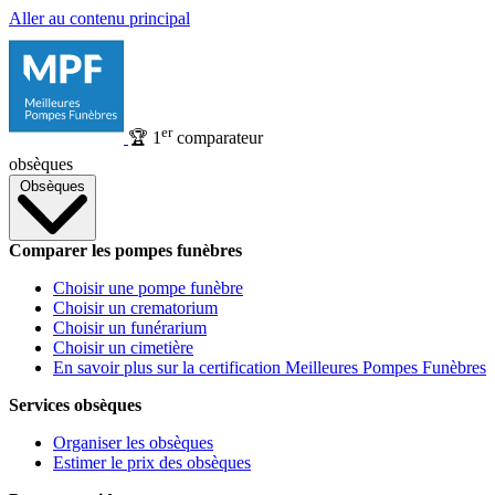
Aller au contenu principal
er
🏆
1
comparateur
obsèques
Obsèques
Comparer les pompes funèbres
Choisir une pompe funèbre
Choisir un crematorium
Choisir un funérarium
Choisir un cimetière
En savoir plus sur la certification Meilleures Pompes Funèbres
Services obsèques
Organiser les obsèques
Estimer le prix des obsèques