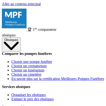
Aller au contenu principal
er
🏆
1
comparateur
obsèques
Obsèques
Comparer les pompes funèbres
Choisir une pompe funèbre
Choisir un crematorium
Choisir un funérarium
Choisir un cimetière
En savoir plus sur la certification Meilleures Pompes Funèbres
Services obsèques
Organiser les obsèques
Estimer le prix des obsèques