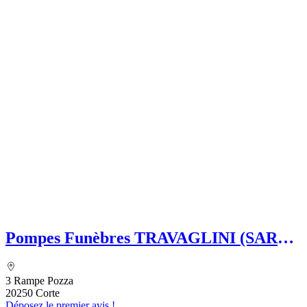
Pompes Funèbres TRAVAGLINI (SARL)
Folelli Centre Corse Etablissement
secondaire Grégoire TRAVAGLINI
3 Rampe Pozza
20250 Corte
Déposez le premier avis !