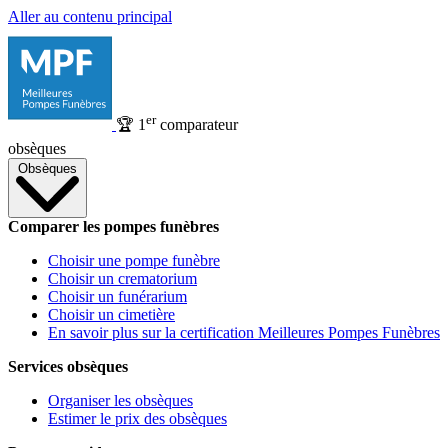
Aller au contenu principal
er
🏆
1
comparateur
obsèques
Obsèques
Comparer les pompes funèbres
Choisir une pompe funèbre
Choisir un crematorium
Choisir un funérarium
Choisir un cimetière
En savoir plus sur la certification Meilleures Pompes Funèbres
Services obsèques
Organiser les obsèques
Estimer le prix des obsèques