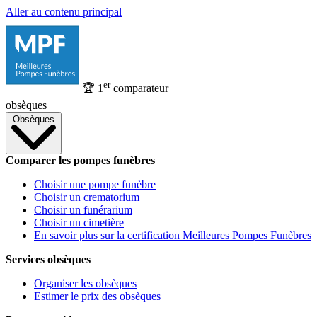
Aller au contenu principal
er
🏆
1
comparateur
obsèques
Obsèques
Comparer les pompes funèbres
Choisir une pompe funèbre
Choisir un crematorium
Choisir un funérarium
Choisir un cimetière
En savoir plus sur la certification Meilleures Pompes Funèbres
Services obsèques
Organiser les obsèques
Estimer le prix des obsèques