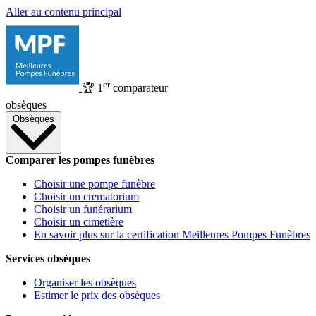
Aller au contenu principal
er
🏆
1
comparateur
obsèques
Obsèques
Comparer les pompes funèbres
Choisir une pompe funèbre
Choisir un crematorium
Choisir un funérarium
Choisir un cimetière
En savoir plus sur la certification Meilleures Pompes Funèbres
Services obsèques
Organiser les obsèques
Estimer le prix des obsèques