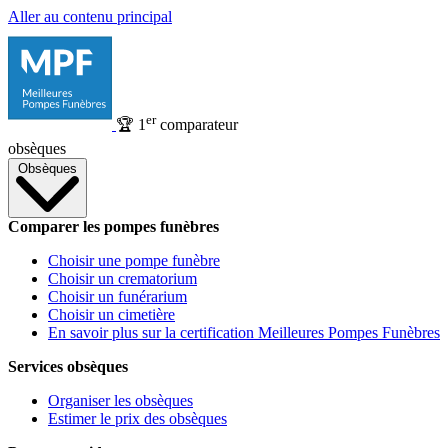
Aller au contenu principal
er
🏆
1
comparateur
obsèques
Obsèques
Comparer les pompes funèbres
Choisir une pompe funèbre
Choisir un crematorium
Choisir un funérarium
Choisir un cimetière
En savoir plus sur la certification Meilleures Pompes Funèbres
Services obsèques
Organiser les obsèques
Estimer le prix des obsèques