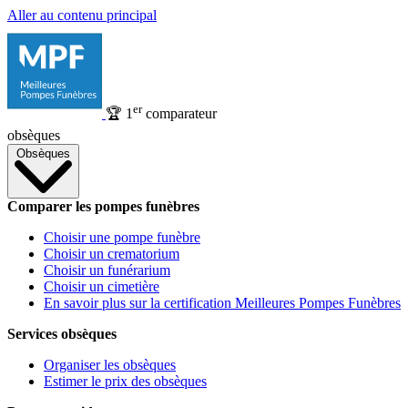
Aller au contenu principal
er
🏆
1
comparateur
obsèques
Obsèques
Comparer les pompes funèbres
Choisir une pompe funèbre
Choisir un crematorium
Choisir un funérarium
Choisir un cimetière
En savoir plus sur la certification Meilleures Pompes Funèbres
Services obsèques
Organiser les obsèques
Estimer le prix des obsèques