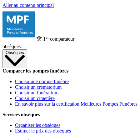
Aller au contenu principal
er
🏆
1
comparateur
obsèques
Obsèques
Comparer les pompes funèbres
Choisir une pompe funèbre
Choisir un crematorium
Choisir un funérarium
Choisir un cimetière
En savoir plus sur la certification Meilleures Pompes Funèbres
Services obsèques
Organiser les obsèques
Estimer le prix des obsèques