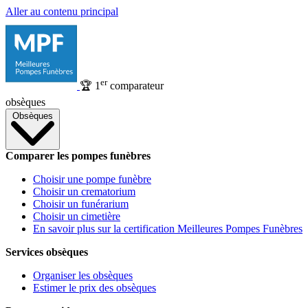
Aller au contenu principal
er
🏆
1
comparateur
obsèques
Obsèques
Comparer les pompes funèbres
Choisir une pompe funèbre
Choisir un crematorium
Choisir un funérarium
Choisir un cimetière
En savoir plus sur la certification Meilleures Pompes Funèbres
Services obsèques
Organiser les obsèques
Estimer le prix des obsèques