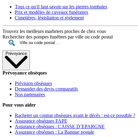
Tous ce qu'il faut savoir sur les pierres tombales
Prix et modèles de caveaux funéraires
Cimetières, législiation et réglement
Trouvez les meilleurs marbriers proches de chez vous
Rechercher des pompes funèbres par ville ou code postal
Prévoyance
Prévoyance obsèques
Prévision obsèques
Demander des devis comparatifs
Nos partenaires
Pour vous aider
Racheter un contrat obsèques avant le décès : est-ce possible ?
Assurance obsèques FAPE
Assurance obsèques : CAISSE D’EPARGNE
Assurance obsèques : La Banque postale