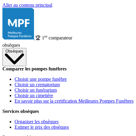
Aller au contenu principal
er
🏆
1
comparateur
obsèques
Obsèques
Comparer les pompes funèbres
Choisir une pompe funèbre
Choisir un crematorium
Choisir un funérarium
Choisir un cimetière
En savoir plus sur la certification Meilleures Pompes Funèbres
Services obsèques
Organiser les obsèques
Estimer le prix des obsèques