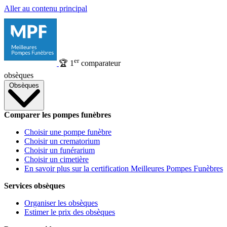
Aller au contenu principal
er
🏆
1
comparateur
obsèques
Obsèques
Comparer les pompes funèbres
Choisir une pompe funèbre
Choisir un crematorium
Choisir un funérarium
Choisir un cimetière
En savoir plus sur la certification Meilleures Pompes Funèbres
Services obsèques
Organiser les obsèques
Estimer le prix des obsèques