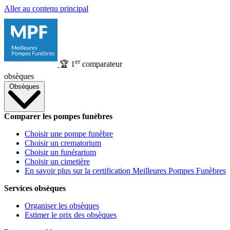
Aller au contenu principal
er
🏆
1
comparateur
obsèques
Obsèques
Comparer les pompes funèbres
Choisir une pompe funèbre
Choisir un crematorium
Choisir un funérarium
Choisir un cimetière
En savoir plus sur la certification Meilleures Pompes Funèbres
Services obsèques
Organiser les obsèques
Estimer le prix des obsèques