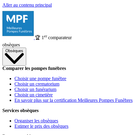
Aller au contenu principal
er
🏆
1
comparateur
obsèques
Obsèques
Comparer les pompes funèbres
Choisir une pompe funèbre
Choisir un crematorium
Choisir un funérarium
Choisir un cimetière
En savoir plus sur la certification Meilleures Pompes Funèbres
Services obsèques
Organiser les obsèques
Estimer le prix des obsèques