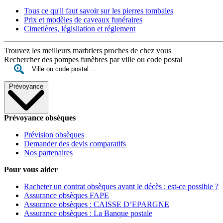
Tous ce qu'il faut savoir sur les pierres tombales
Prix et modèles de caveaux funéraires
Cimetières, législiation et réglement
Trouvez les meilleurs marbriers proches de chez vous
Rechercher des pompes funèbres par ville ou code postal
Prévoyance
Prévoyance obsèques
Prévision obsèques
Demander des devis comparatifs
Nos partenaires
Pour vous aider
Racheter un contrat obsèques avant le décès : est-ce possible ?
Assurance obsèques FAPE
Assurance obsèques : CAISSE D’EPARGNE
Assurance obsèques : La Banque postale