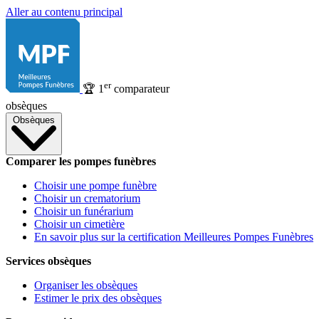
Aller au contenu principal
er
🏆
1
comparateur
obsèques
Obsèques
Comparer les pompes funèbres
Choisir une pompe funèbre
Choisir un crematorium
Choisir un funérarium
Choisir un cimetière
En savoir plus sur la certification Meilleures Pompes Funèbres
Services obsèques
Organiser les obsèques
Estimer le prix des obsèques