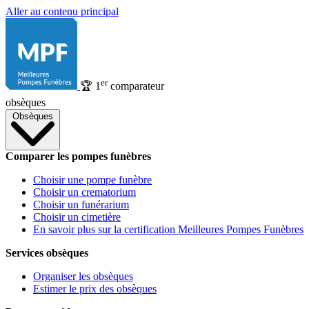
Aller au contenu principal
er
🏆
1
comparateur
obsèques
Obsèques
Comparer les pompes funèbres
Choisir une pompe funèbre
Choisir un crematorium
Choisir un funérarium
Choisir un cimetière
En savoir plus sur la certification Meilleures Pompes Funèbres
Services obsèques
Organiser les obsèques
Estimer le prix des obsèques