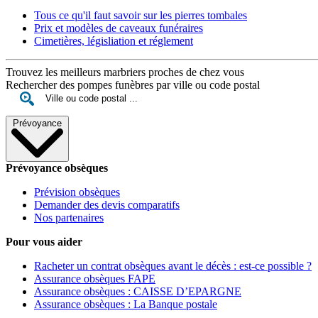
Tous ce qu'il faut savoir sur les pierres tombales
Prix et modèles de caveaux funéraires
Cimetières, législiation et réglement
Trouvez les meilleurs marbriers proches de chez vous
Rechercher des pompes funèbres par ville ou code postal
Prévoyance
Prévoyance obsèques
Prévision obsèques
Demander des devis comparatifs
Nos partenaires
Pour vous aider
Racheter un contrat obsèques avant le décès : est-ce possible ?
Assurance obsèques FAPE
Assurance obsèques : CAISSE D’EPARGNE
Assurance obsèques : La Banque postale