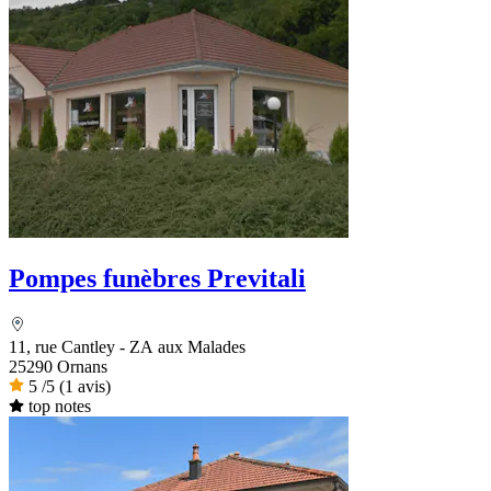
Pompes funèbres Previtali
11, rue Cantley - ZA aux Malades
25290 Ornans
5
/5
(1 avis)
top notes