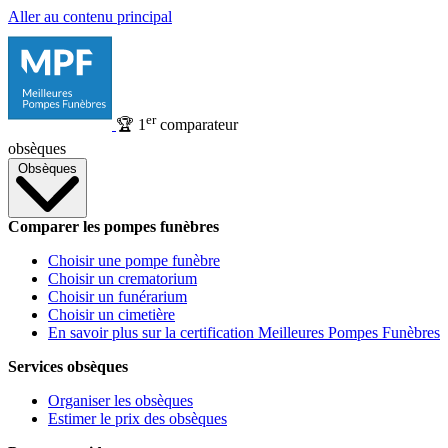
Aller au contenu principal
er
🏆
1
comparateur
obsèques
Obsèques
Comparer les pompes funèbres
Choisir une pompe funèbre
Choisir un crematorium
Choisir un funérarium
Choisir un cimetière
En savoir plus sur la certification Meilleures Pompes Funèbres
Services obsèques
Organiser les obsèques
Estimer le prix des obsèques