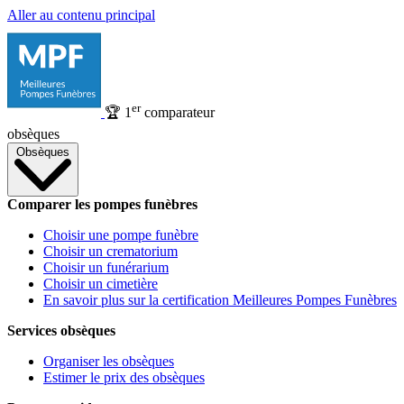
Aller au contenu principal
er
🏆
1
comparateur
obsèques
Obsèques
Comparer les pompes funèbres
Choisir une pompe funèbre
Choisir un crematorium
Choisir un funérarium
Choisir un cimetière
En savoir plus sur la certification Meilleures Pompes Funèbres
Services obsèques
Organiser les obsèques
Estimer le prix des obsèques