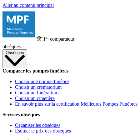
Aller au contenu principal
er
🏆
1
comparateur
obsèques
Obsèques
Comparer les pompes funèbres
Choisir une pompe funèbre
Choisir un crematorium
Choisir un funérarium
Choisir un cimetière
En savoir plus sur la certification Meilleures Pompes Funèbres
Services obsèques
Organiser les obsèques
Estimer le prix des obsèques