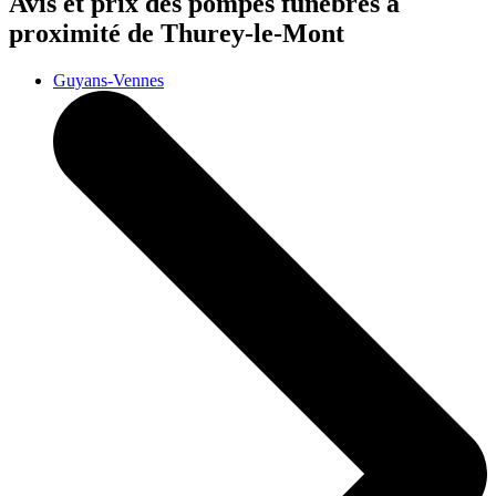
Avis et prix des
pompes funèbres
à
proximité de Thurey-le-Mont
Guyans-Vennes