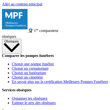
Aller au contenu principal
er
🏆
1
comparateur
obsèques
Obsèques
Comparer les pompes funèbres
Choisir une pompe funèbre
Choisir un crematorium
Choisir un funérarium
Choisir un cimetière
En savoir plus sur la certification Meilleures Pompes Funèbres
Services obsèques
Organiser les obsèques
Estimer le prix des obsèques