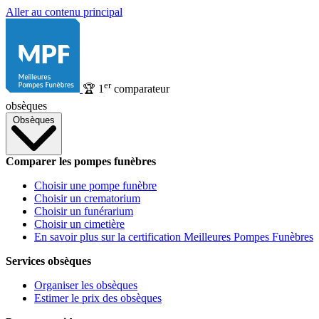
Aller au contenu principal
er
🏆
1
comparateur
obsèques
Obsèques
Comparer les pompes funèbres
Choisir une pompe funèbre
Choisir un crematorium
Choisir un funérarium
Choisir un cimetière
En savoir plus sur la certification Meilleures Pompes Funèbres
Services obsèques
Organiser les obsèques
Estimer le prix des obsèques