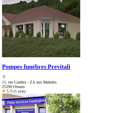
Pompes funèbres Previtali
11, rue Cantley - ZA aux Malades
25290 Ornans
5
/5
(1 avis)