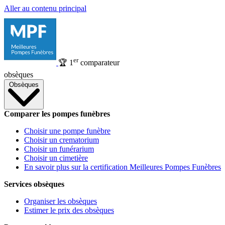
Aller au contenu principal
er
🏆
1
comparateur
obsèques
Obsèques
Comparer les pompes funèbres
Choisir une pompe funèbre
Choisir un crematorium
Choisir un funérarium
Choisir un cimetière
En savoir plus sur la certification Meilleures Pompes Funèbres
Services obsèques
Organiser les obsèques
Estimer le prix des obsèques