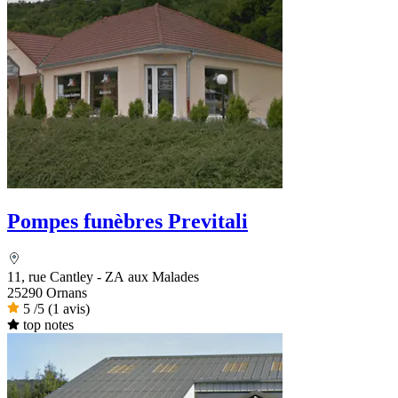
Pompes funèbres Previtali
11, rue Cantley - ZA aux Malades
25290 Ornans
5
/5
(1 avis)
top notes