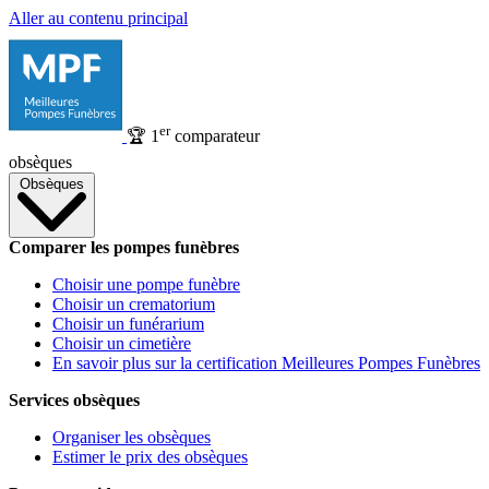
Aller au contenu principal
er
🏆
1
comparateur
obsèques
Obsèques
Comparer les pompes funèbres
Choisir une pompe funèbre
Choisir un crematorium
Choisir un funérarium
Choisir un cimetière
En savoir plus sur la certification Meilleures Pompes Funèbres
Services obsèques
Organiser les obsèques
Estimer le prix des obsèques