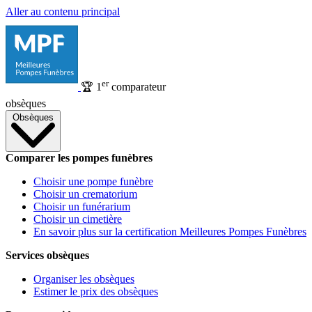
Aller au contenu principal
er
🏆
1
comparateur
obsèques
Obsèques
Comparer les pompes funèbres
Choisir une pompe funèbre
Choisir un crematorium
Choisir un funérarium
Choisir un cimetière
En savoir plus sur la certification Meilleures Pompes Funèbres
Services obsèques
Organiser les obsèques
Estimer le prix des obsèques