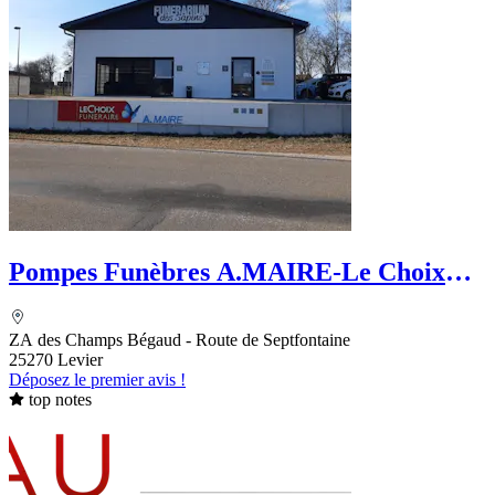
Pompes Funèbres A.MAIRE-Le Choix
Funéraire
ZA des Champs Bégaud - Route de Septfontaine
25270 Levier
Déposez le premier avis !
top notes