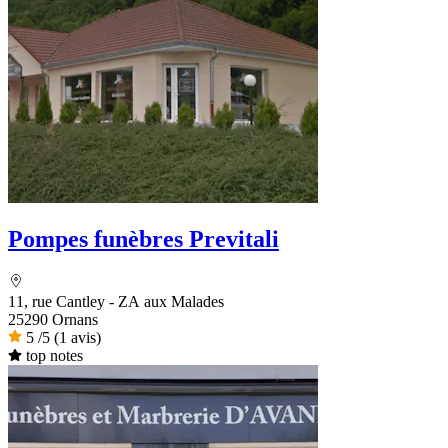
Pompes funèbres Previtali
11, rue Cantley - ZA aux Malades
25290 Ornans
5
/5
(1 avis)
top notes