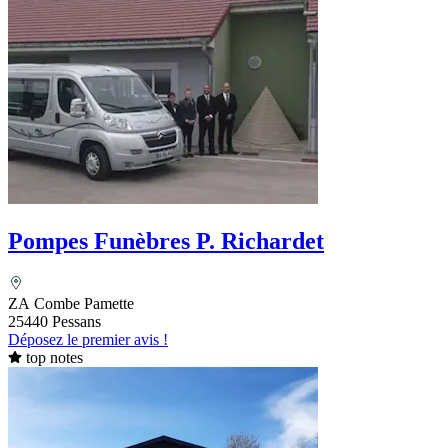
Pompes Funèbres P. Richardet
ZA Combe Pamette
25440 Pessans
Déposez le premier avis !
top notes