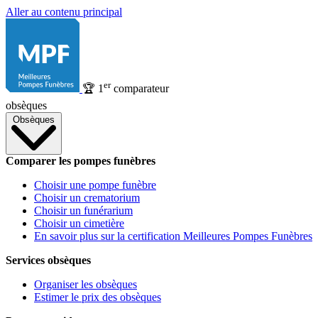
Aller au contenu principal
er
🏆
1
comparateur
obsèques
Obsèques
Comparer les pompes funèbres
Choisir une pompe funèbre
Choisir un crematorium
Choisir un funérarium
Choisir un cimetière
En savoir plus sur la certification Meilleures Pompes Funèbres
Services obsèques
Organiser les obsèques
Estimer le prix des obsèques