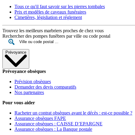
Tous ce qu'il faut savoir sur les pierres tombales
Prix et modèles de caveaux funéraires
Cimetières, législiation et réglement
Trouvez les meilleurs marbriers proches de chez vous
Rechercher des pompes funèbres par ville ou code postal
Prévoyance
Prévoyance obsèques
Prévision obsèques
Demander des devis comparatifs
Nos partenaires
Pour vous aider
Racheter un contrat obsèques avant le décès : est-ce possible ?
Assurance obsèques FAPE
Assurance obsèques : CAISSE D’EPARGNE
Assurance obsèques : La Banque postale