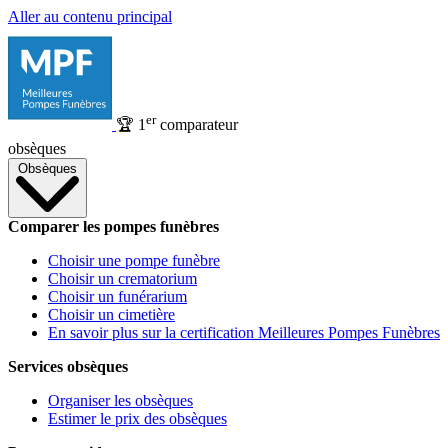
Aller au contenu principal
er
🏆
1
comparateur
obsèques
Obsèques
Comparer les pompes funèbres
Choisir une pompe funèbre
Choisir un crematorium
Choisir un funérarium
Choisir un cimetière
En savoir plus sur la certification Meilleures Pompes Funèbres
Services obsèques
Organiser les obsèques
Estimer le prix des obsèques