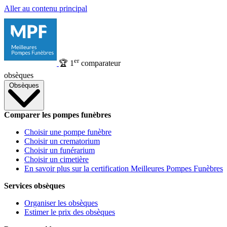
Aller au contenu principal
er
🏆
1
comparateur
obsèques
Obsèques
Comparer les pompes funèbres
Choisir une pompe funèbre
Choisir un crematorium
Choisir un funérarium
Choisir un cimetière
En savoir plus sur la certification Meilleures Pompes Funèbres
Services obsèques
Organiser les obsèques
Estimer le prix des obsèques