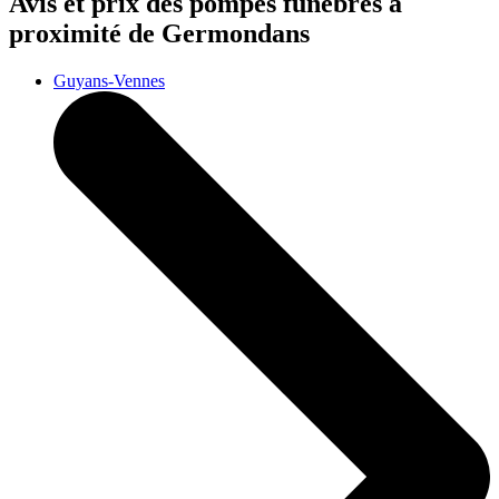
Avis et prix des
pompes funèbres
à
proximité de Germondans
Guyans-Vennes