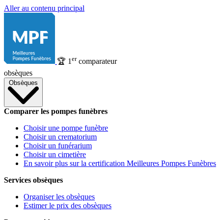
Aller au contenu principal
er
🏆
1
comparateur
obsèques
Obsèques
Comparer les pompes funèbres
Choisir une pompe funèbre
Choisir un crematorium
Choisir un funérarium
Choisir un cimetière
En savoir plus sur la certification Meilleures Pompes Funèbres
Services obsèques
Organiser les obsèques
Estimer le prix des obsèques