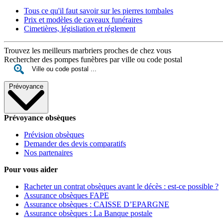
Tous ce qu'il faut savoir sur les pierres tombales
Prix et modèles de caveaux funéraires
Cimetières, législiation et réglement
Trouvez les meilleurs marbriers proches de chez vous
Rechercher des pompes funèbres par ville ou code postal
Prévoyance
Prévoyance obsèques
Prévision obsèques
Demander des devis comparatifs
Nos partenaires
Pour vous aider
Racheter un contrat obsèques avant le décès : est-ce possible ?
Assurance obsèques FAPE
Assurance obsèques : CAISSE D’EPARGNE
Assurance obsèques : La Banque postale