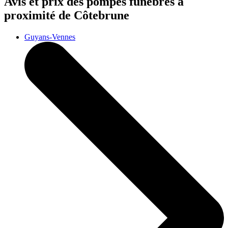
Avis et prix des
pompes funèbres
à
proximité de Côtebrune
Guyans-Vennes