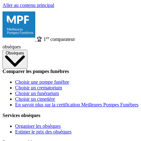
Aller au contenu principal
er
🏆
1
comparateur
obsèques
Obsèques
Comparer les pompes funèbres
Choisir une pompe funèbre
Choisir un crematorium
Choisir un funérarium
Choisir un cimetière
En savoir plus sur la certification Meilleures Pompes Funèbres
Services obsèques
Organiser les obsèques
Estimer le prix des obsèques