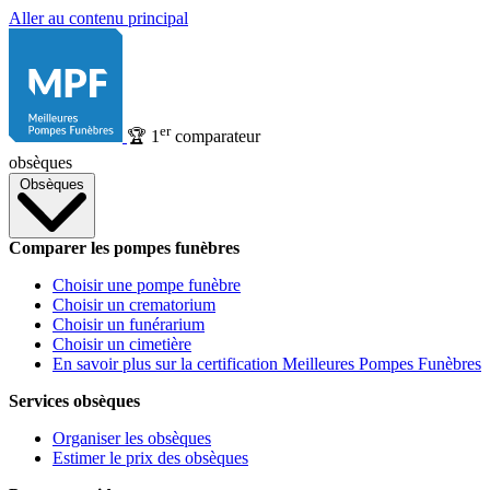
Aller au contenu principal
er
🏆
1
comparateur
obsèques
Obsèques
Comparer les pompes funèbres
Choisir une pompe funèbre
Choisir un crematorium
Choisir un funérarium
Choisir un cimetière
En savoir plus sur la certification Meilleures Pompes Funèbres
Services obsèques
Organiser les obsèques
Estimer le prix des obsèques