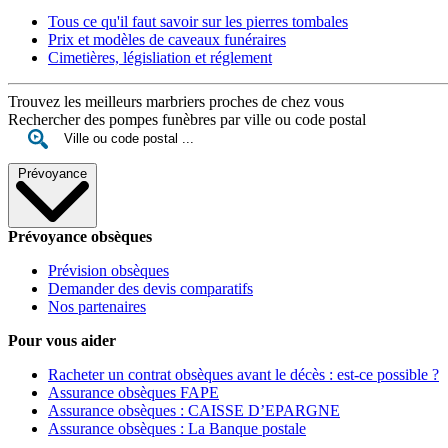
Tous ce qu'il faut savoir sur les pierres tombales
Prix et modèles de caveaux funéraires
Cimetières, législiation et réglement
Trouvez les meilleurs marbriers proches de chez vous
Rechercher des pompes funèbres par ville ou code postal
Prévoyance
Prévoyance obsèques
Prévision obsèques
Demander des devis comparatifs
Nos partenaires
Pour vous aider
Racheter un contrat obsèques avant le décès : est-ce possible ?
Assurance obsèques FAPE
Assurance obsèques : CAISSE D’EPARGNE
Assurance obsèques : La Banque postale