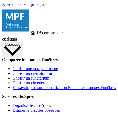
Aller au contenu principal
er
🏆
1
comparateur
obsèques
Obsèques
Comparer les pompes funèbres
Choisir une pompe funèbre
Choisir un crematorium
Choisir un funérarium
Choisir un cimetière
En savoir plus sur la certification Meilleures Pompes Funèbres
Services obsèques
Organiser les obsèques
Estimer le prix des obsèques