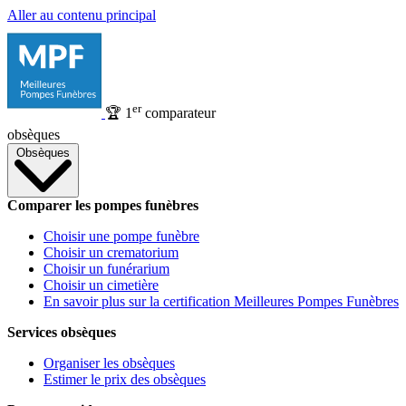
Aller au contenu principal
er
🏆
1
comparateur
obsèques
Obsèques
Comparer les pompes funèbres
Choisir une pompe funèbre
Choisir un crematorium
Choisir un funérarium
Choisir un cimetière
En savoir plus sur la certification Meilleures Pompes Funèbres
Services obsèques
Organiser les obsèques
Estimer le prix des obsèques