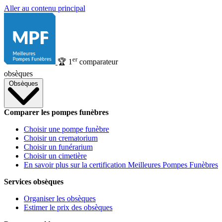
Aller au contenu principal
er
🏆
1
comparateur
obsèques
Obsèques
Comparer les pompes funèbres
Choisir une pompe funèbre
Choisir un crematorium
Choisir un funérarium
Choisir un cimetière
En savoir plus sur la certification Meilleures Pompes Funèbres
Services obsèques
Organiser les obsèques
Estimer le prix des obsèques