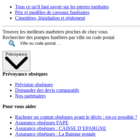
Tous ce qu'il faut savoir sur les pierres tombales
Prix et modèles de caveaux funéraires
Cimetières, législiation et réglement
Trouvez les meilleurs marbriers proches de chez vous
Rechercher des pompes funèbres par ville ou code postal
Prévoyance
Prévoyance obsèques
Prévision obsèques
Demander des devis comparatifs
Nos partenaires
Pour vous aider
Racheter un contrat obsèques avant le décès : est-ce possible ?
Assurance obsèques FAPE
Assurance obsèques : CAISSE D’EPARGNE
Assurance obsèques : La Banque postale