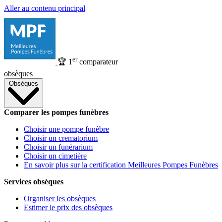
Aller au contenu principal
er
🏆
1
comparateur
obsèques
Obsèques
Comparer les pompes funèbres
Choisir une pompe funèbre
Choisir un crematorium
Choisir un funérarium
Choisir un cimetière
En savoir plus sur la certification Meilleures Pompes Funèbres
Services obsèques
Organiser les obsèques
Estimer le prix des obsèques