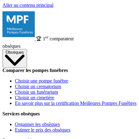
Aller au contenu principal
er
🏆
1
comparateur
obsèques
Obsèques
Comparer les pompes funèbres
Choisir une pompe funèbre
Choisir un crematorium
Choisir un funérarium
Choisir un cimetière
En savoir plus sur la certification Meilleures Pompes Funèbres
Services obsèques
Organiser les obsèques
Estimer le prix des obsèques