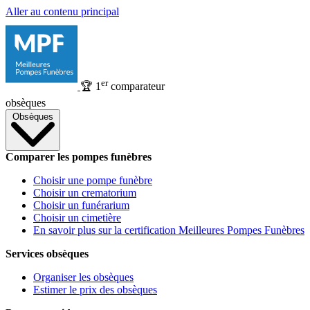
Aller au contenu principal
er
🏆
1
comparateur
obsèques
Obsèques
Comparer les pompes funèbres
Choisir une pompe funèbre
Choisir un crematorium
Choisir un funérarium
Choisir un cimetière
En savoir plus sur la certification Meilleures Pompes Funèbres
Services obsèques
Organiser les obsèques
Estimer le prix des obsèques