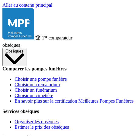
Aller au contenu principal
er
🏆
1
comparateur
obsèques
Obsèques
Comparer les pompes funèbres
Choisir une pompe funèbre
Choisir un crematorium
Choisir un funérarium
Choisir un cimetière
En savoir plus sur la certification Meilleures Pompes Funèbres
Services obsèques
Organiser les obsèques
Estimer le prix des obsèques