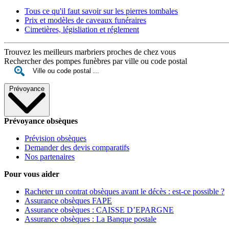
Tous ce qu'il faut savoir sur les pierres tombales
Prix et modèles de caveaux funéraires
Cimetières, législiation et réglement
Trouvez les meilleurs marbriers proches de chez vous
Rechercher des pompes funèbres par ville ou code postal
Prévoyance
Prévoyance obsèques
Prévision obsèques
Demander des devis comparatifs
Nos partenaires
Pour vous aider
Racheter un contrat obsèques avant le décès : est-ce possible ?
Assurance obsèques FAPE
Assurance obsèques : CAISSE D’EPARGNE
Assurance obsèques : La Banque postale