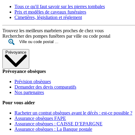
Tous ce qu'il faut savoir sur les pierres tombales
Prix et modèles de caveaux funéraires
Cimetières, législiation et réglement
Trouvez les meilleurs marbriers proches de chez vous
Rechercher des pompes funèbres par ville ou code postal
Prévoyance
Prévoyance obsèques
Prévision obsèques
Demander des devis comparatifs
Nos partenaires
Pour vous aider
Racheter un contrat obsèques avant le décès : est-ce possible ?
Assurance obsèques FAPE
Assurance obsèques : CAISSE D’EPARGNE
Assurance obsèques : La Banque postale