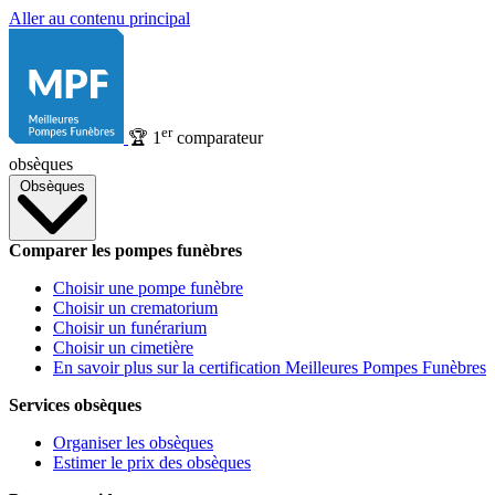
Aller au contenu principal
er
🏆
1
comparateur
obsèques
Obsèques
Comparer les pompes funèbres
Choisir une pompe funèbre
Choisir un crematorium
Choisir un funérarium
Choisir un cimetière
En savoir plus sur la certification Meilleures Pompes Funèbres
Services obsèques
Organiser les obsèques
Estimer le prix des obsèques