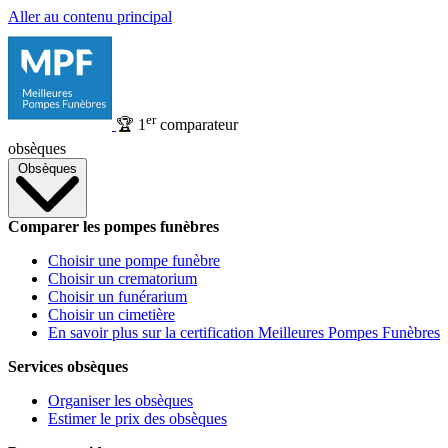
Aller au contenu principal
er
🏆
1
comparateur
obsèques
Obsèques
Comparer les pompes funèbres
Choisir une pompe funèbre
Choisir un crematorium
Choisir un funérarium
Choisir un cimetière
En savoir plus sur la certification Meilleures Pompes Funèbres
Services obsèques
Organiser les obsèques
Estimer le prix des obsèques