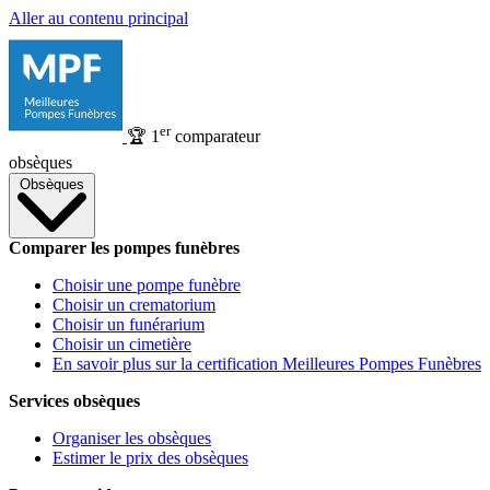
Aller au contenu principal
er
🏆
1
comparateur
obsèques
Obsèques
Comparer les pompes funèbres
Choisir une pompe funèbre
Choisir un crematorium
Choisir un funérarium
Choisir un cimetière
En savoir plus sur la certification Meilleures Pompes Funèbres
Services obsèques
Organiser les obsèques
Estimer le prix des obsèques