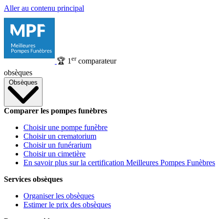
Aller au contenu principal
er
🏆
1
comparateur
obsèques
Obsèques
Comparer les pompes funèbres
Choisir une pompe funèbre
Choisir un crematorium
Choisir un funérarium
Choisir un cimetière
En savoir plus sur la certification Meilleures Pompes Funèbres
Services obsèques
Organiser les obsèques
Estimer le prix des obsèques