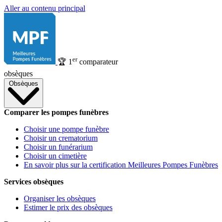
Aller au contenu principal
er
🏆
1
comparateur
obsèques
Obsèques
Comparer les pompes funèbres
Choisir une pompe funèbre
Choisir un crematorium
Choisir un funérarium
Choisir un cimetière
En savoir plus sur la certification Meilleures Pompes Funèbres
Services obsèques
Organiser les obsèques
Estimer le prix des obsèques