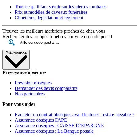
Tous ce qu'il faut savoir sur les pierres tombales
Prix et modèles de caveaux funéraires
Cimetières, législiation et réglement
Trouvez les meilleurs marbriers proches de chez vous
Rechercher des pompes funèbres par ville ou code postal
Prévoyance
Prévoyance obsèques
Prévision obsèques
Demander des devis comparatifs
Nos partenaires
Pour vous aider
Racheter un contrat obsèques avant le décès : est-ce possible ?
Assurance obsèques FAPE
Assurance obsèques : CAISSE D’EPARGNE
Assurance obsèques : La Banque postale