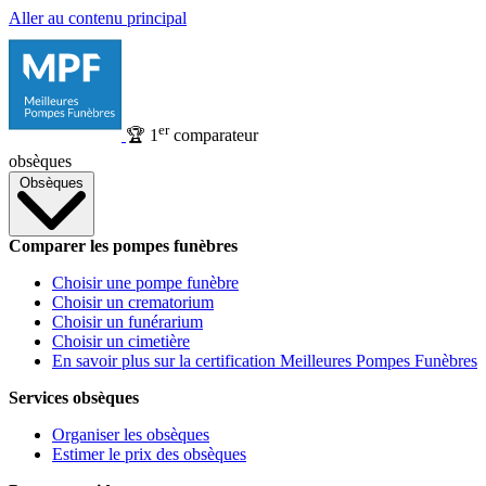
Aller au contenu principal
er
🏆
1
comparateur
obsèques
Obsèques
Comparer les pompes funèbres
Choisir une pompe funèbre
Choisir un crematorium
Choisir un funérarium
Choisir un cimetière
En savoir plus sur la certification Meilleures Pompes Funèbres
Services obsèques
Organiser les obsèques
Estimer le prix des obsèques