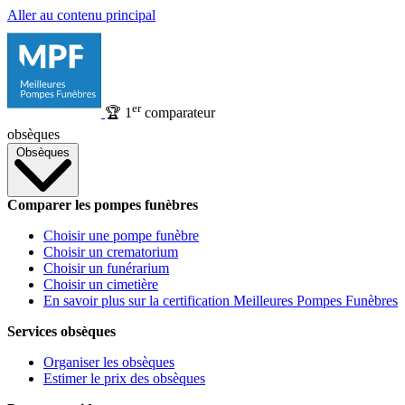
Aller au contenu principal
er
🏆
1
comparateur
obsèques
Obsèques
Comparer les pompes funèbres
Choisir une pompe funèbre
Choisir un crematorium
Choisir un funérarium
Choisir un cimetière
En savoir plus sur la certification Meilleures Pompes Funèbres
Services obsèques
Organiser les obsèques
Estimer le prix des obsèques